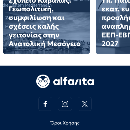
Σχολείο Καβάλας:
Υπ. Παιδ
Γεωπολιτική,
εκατ. ε
συμφιλίωση και
προσλή
σχέσεις καλής
αναπλη
γειτονίας στην
ΕΕΠ-ΕΒΠ
Ανατολική Μεσόγειο
2027
Όροι Χρήσης