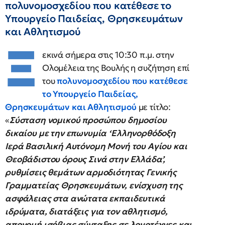
πολυνομοσχεδίου που κατέθεσε το
Υπουργείο Παιδείας, Θρησκευμάτων
και Αθλητισμού
Ξ
εκινά σήμερα στις 10:30 π.μ. στην
Ολομέλεια της Βουλής η συζήτηση επί
του
πολυνομοσχεδίου που κατέθεσε
το Υπουργείο Παιδείας,
Θρησκευμάτων και Αθλητισμού
με τίτλο:
«
Σύσταση νομικού προσώπου δημοσίου
δικαίου με την επωνυμία ‘Ελληνορθόδοξη
Ιερά Βασιλική Αυτόνομη Μονή του Αγίου και
Θεοβάδιστου όρους Σινά στην Ελλάδα’,
ρυθμίσεις θεμάτων αρμοδιότητας Γενικής
Γραμματείας Θρησκευμάτων, ενίσχυση της
ασφάλειας στα ανώτατα εκπαιδευτικά
ιδρύματα, διατάξεις για τον αθλητισμό,
απονομή ισόβιας σύνταξης σε λογοτέχνες και