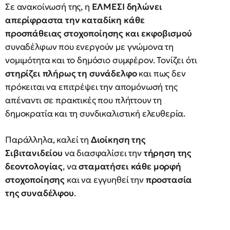
Σε ανακοίνωσή της, η
ΕΛΜΕΣΙ δηλώνει
απερίφραστα την καταδίκη κάθε
προσπάθειας στοχοποίησης και εκφοβισμού
συναδέλφων που ενεργούν με γνώμονα τη
νομιμότητα και το δημόσιο συμφέρον. Τονίζει ότι
στηρίζει πλήρως τη συνάδελφο
και πως δεν
πρόκειται να επιτρέψει την απομόνωσή της
απέναντι σε πρακτικές που πλήττουν τη
δημοκρατία και τη συνδικαλιστική ελευθερία.
Παράλληλα, καλεί τη
Διοίκηση της
Σιβιτανιδείου
να διασφαλίσει την
τήρηση της
δεοντολογίας
, να
σταματήσει κάθε μορφή
στοχοποίησης
και να εγγυηθεί την
προστασία
της συναδέλφου
.