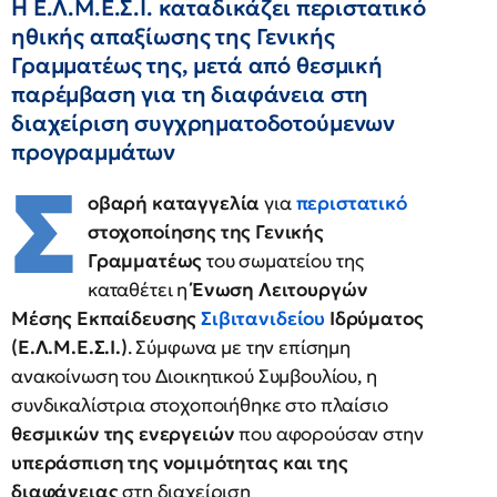
Η Ε.Λ.Μ.Ε.Σ.Ι. καταδικάζει περιστατικό
ηθικής απαξίωσης της Γενικής
Γραμματέως της, μετά από θεσμική
παρέμβαση για τη διαφάνεια στη
διαχείριση συγχρηματοδοτούμενων
προγραμμάτων
Σ
οβαρή καταγγελία
για
περιστατικό
στοχοποίησης της Γενικής
Γραμματέως
του σωματείου της
καταθέτει η
Ένωση Λειτουργών
Μέσης Εκπαίδευσης
Σιβιτανιδείου
Ιδρύματος
(Ε.Λ.Μ.Ε.Σ.Ι.)
. Σύμφωνα με την επίσημη
ανακοίνωση του Διοικητικού Συμβουλίου, η
συνδικαλίστρια στοχοποιήθηκε στο πλαίσιο
θεσμικών της ενεργειών
που αφορούσαν στην
υπεράσπιση της νομιμότητας και της
διαφάνειας
στη διαχείριση