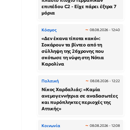
πλαστό πτυχίο Γερμανικών
επιπέδου C2 - Είχε πάρει έξτρα 7
μόρια
Κόσμος
08.08.2026 - 12:40
«Δεν έκανα τίποτα κακό»:
Σοκάρουν τα βίντεο από τη
σύλληψη της 26χρονης που
σκότωσε τη νύφη στη Νότια
Καρολίνα
Πολιτική
08.08.2026 - 12:22
Νίκος Χαρδαλιάς: «Καμία
ανεμογεννήτρια σε αναδασωτέες
και πυρόπληκτες περιοχές της
Αττικής»
Κοινωνία
08.08.2026 - 12:08