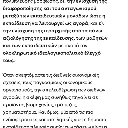
πολύπλευρης μόρφωσης,
δ). την ενίσχυση της
διαφοροποίησης και του ανταγωνισμού
μεταξύ των εκπαιδευτικών μονάδων ώστε η
εκπαίδευση να λειτουργεί ως αγορά
, και
ε).
την ενίσχυση της ιεραρχικής από τα πάνω
αξιολόγησης της εκπαίδευσης, των μαθητών
και
των εκπαιδευτικών
με σκοπό τον
ολοκληρωτικό ιδεολογικοπολιτικό έλεγχό
τους
»
Όταν σκεφτόμαστε τις διεθνείς οικονομικές
σχέσεις, τους παγκόσμιους οικονομικούς
οργανισμούς, την απελευθέρωση των διεθνών
αγορών, η σκέψη μας συνήθως πηγαίνει σε
προϊόντα, βιομηχανίες, τράπεζες,
χρηματιστήρια. Και όμως, μία από τις πιο
ενδιαφέρουσες ­και απειλητικές για τη δημόσια
εκπαίδευση­ πλευρές αυτών των τάσεων είναι
η