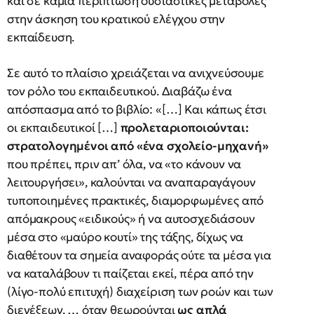
και σε καμιά περίπτωση ουσιαστικές μεταβολές
στην άσκηση του κρατικού ελέγχου στην
εκπαίδευση.
Σε αυτό το πλαίσιο χρειάζεται να ανιχνεύσουμε
τον ρόλο του εκπαιδευτικού. Διαβάζω ένα
απόσπασμα από το βιβλίο: «[…] Και κάπως έτσι
οι εκπαιδευτικοί […]
προλεταριοποιούνται:
στρατολογημένοι από «ένα σχολείο-μηχανή»
που πρέπει, πριν απ’ όλα, να «το κάνουν να
λειτουργήσει», καλούνται να αναπαραγάγουν
τυποποιημένες πρακτικές, διαμορφωμένες από
απόμακρους «ειδικούς» ή να αυτοσχεδιάσουν
μέσα στο «μαύρο κουτί» της τάξης, δίχως να
διαθέτουν τα σημεία αναφοράς ούτε τα μέσα για
να καταλάβουν τι παίζεται εκεί, πέρα από την
(λίγο-πολύ επιτυχή) διαχείριση των ροών και των
διενέξεων. … όταν θεωρούνται
ως απλά