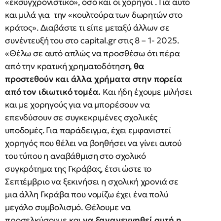
«εκσυγχρονιστικό», όσο και οι χορηγοί . Για αυτό
και μιλά για την «κουλτούρα των δωρητών στο
κράτος». Διαβάστε τι είπε μεταξύ άλλων σε
συνέντευξή του στο capital.gr στις 8 – 1- 2025.
«Θέλω σε αυτό απλώς να προσθέσω ότι πέρα
από την κρατική χρηματοδότηση,
θα
προστεθούν και άλλα χρήματα στην πορεία
από τον ιδιωτικό τομέα.
Και ήδη έχουμε μιλήσει
και με χορηγούς για να μπορέσουν να
επενδύσουν σε συγκεκριμένες σχολικές
υποδομές. Για παράδειγμα, έχει εμφανιστεί
χορηγός που θέλει να βοηθήσει να γίνει αυτού
του τύπου η αναβάθμιση στο σχολικό
συγκρότημα της Γκράβας, έτσι ώστε το
Σεπτέμβριο να ξεκινήσει η σχολική χρονιά σε
μια άλλη Γκράβα που νομίζω έχει ένα πολύ
μεγάλο συμβολισμό. Θέλουμε να
προσελκύσουμε και
να ξαναγεννηθεί αυτή η