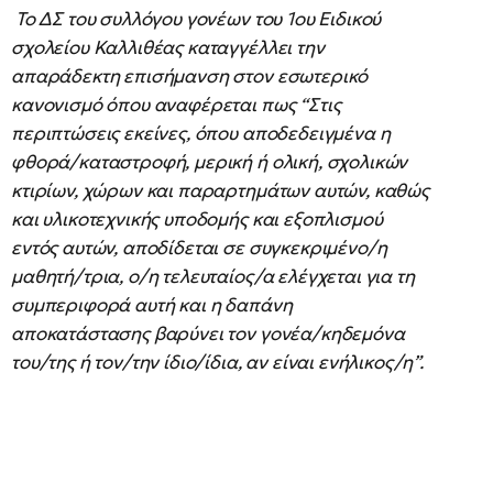
Το ΔΣ του συλλόγου γονέων του 1ου Ειδικού
σχολείου Καλλιθέας καταγγέλλει την
απαράδεκτη επισήμανση στον εσωτερικό
κανονισμό όπου αναφέρεται πως “Στις
περιπτώσεις εκείνες, όπου αποδεδειγμένα η
φθορά/καταστροφή, μερική ή ολική, σχολικών
κτιρίων, χώρων και παραρτημάτων αυτών, καθώς
και υλικοτεχνικής υποδομής και εξοπλισμού
εντός αυτών, αποδίδεται σε συγκεκριμένο/η
μαθητή/τρια, ο/η τελευταίος/α ελέγχεται για τη
συμπεριφορά αυτή και η δαπάνη
αποκατάστασης βαρύνει τον γονέα/κηδεμόνα
του/της ή τον/την ίδιο/ίδια, αν είναι ενήλικος/η”.