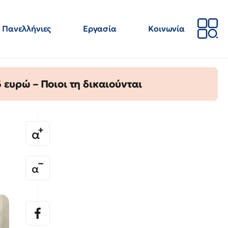
Πανελλήνιες
Εργασία
Κοινωνία
Απόψεις
Επιστήμη
Επιμόρφωση
ΕΛΜΕ
ευρώ – Ποιοι τη δικαιούνται