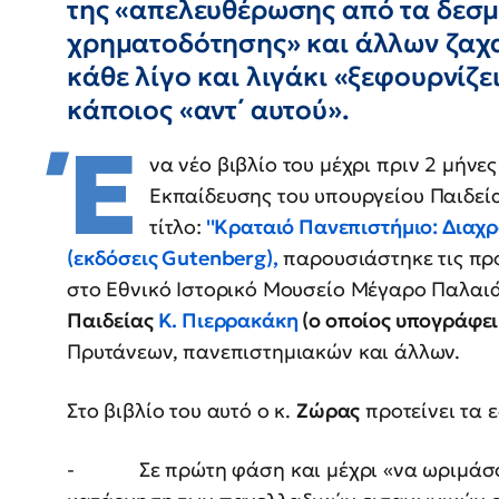
της «απελευθέρωσης από τα δεσμ
χρηματοδότησης» και άλλων ζα
κάθε λίγο και λιγάκι «ξεφουρνίζε
κάποιος «αντ΄ αυτού».
Έ
να νέο βιβλίο του μέχρι πριν 2 μήνε
Εκπαίδευσης του υπουργείου Παιδε
τίτλο:
''Κραταιό Πανεπιστήμιο: Διαχρ
(εκδόσεις Gutenberg),
παρουσιάστηκε τις προ
στο Εθνικό Ιστορικό Μουσείο Μέγαρο Παλαι
Παιδείας
Κ. Πιερρακάκη
(ο οποίος υπογράφει 
Πρυτάνεων, πανεπιστημιακών και άλλων.
Στο βιβλίο του αυτό ο κ.
Ζώρας
προτείνει τα ε
- Σε πρώτη φάση και μέχρι «να ωριμάσουν