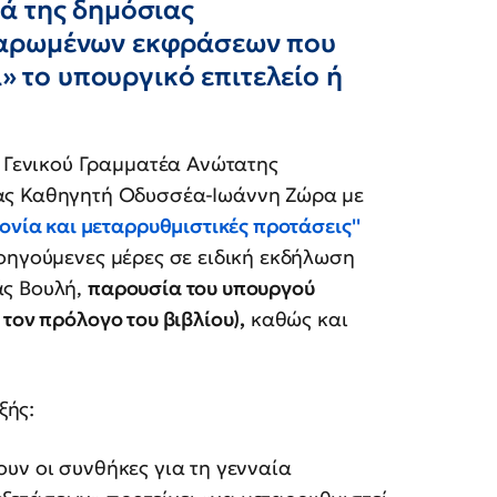
ά της δημόσιας
χαρωμένων εκφράσεων που
ι» το υπουργικό επιτελείο ή
ς Γενικού Γραμματέα Ανώτατης
ίας Καθηγητή Οδυσσέα-Ιωάννη Ζώρα με
ονία και μεταρρυθμιστικές προτάσεις''
ηγούμενες μέρες σε ειδική εκδήλωση
άς Βουλή,
παρουσία του υπουργού
τον πρόλογο του βιβλίου),
καθώς και
ξής:
 οι συνθήκες για τη γενναία