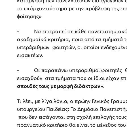
κατάργηση των πανελλαδικών εισαγωγικών εξ
το υπάρχον σύστημα με την πρόβλεψη της ε
ϕ
οίτησης
»
- Να επιτραπεί σε κάθε πανεπιστημιακό ί
ακαδημαϊκά κριτήρια, ποια από τα τμήματά 
υπεράριθμων φοιτητών, οι οποίοι ενδεχομένω
εισακτέων.
- Οι παραπάνω υπεράριθμοι φοιτητές θα 
εισαχθούν στα τμήματα που οι ίδιοι είχαν επ
σπουδές τους με μορφή διδάκτρων».
Τι λέει, με λίγα λόγια, ο πρώην
Γενικός Γραμμ
υπουργείου Παιδείας: Το Δημόσιο Πανεπιστήμ
που δεν εισάγονται στη σχολή επιλογής τους
πραγματικό κριτήριο θα είναι το μέγεθος το