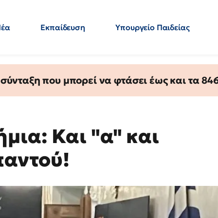
Νέα
Εκπαίδευση
Υπουργείο Παιδείας
 Εκπαιδευτικών
Μεταπτυχιακά
Πολιτική
Κόσμος
- Απαντήσεις
ύνταξη που μπορεί να φτάσει έως και τα 846 
μια: Και "α" και
παντού!