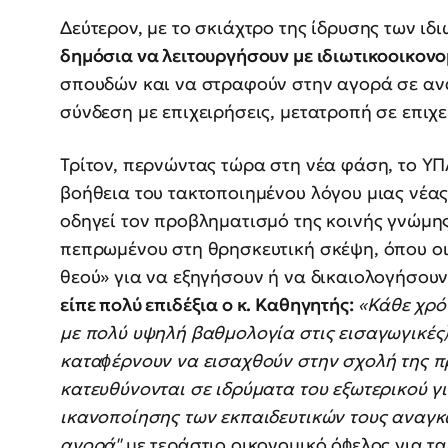
Δεύτερον, με το σκιάχτρο της ίδρυσης των ι
δημόσια να λειτουργήσουν με ιδιωτικοοικονο
σπουδών και να στραφούν στην αγορά σε αν
σύνδεση με επιχειρήσεις, μετατροπή σε επιχ
Τρίτον, περνώντας τώρα στη νέα φάση, το ΥΠΑ
βοήθεια του τακτοποιημένου λόγου μιας νέας
οδηγεί τον προβληματισμό της κοινής γνώμης
πεπρωμένου στη θρησκευτική σκέψη, όπου ο
θεού» για να εξηγήσουν ή να δικαιολογήσουν
είπε πολύ επιδέξια ο κ. Καθηγητής:
«Κάθε χρό
με πολύ υψηλή βαθμολογία στις εισαγωγικές)
καταϕέρνουν να εισαχθούν στην σχολή της π
κατευθύνονται σε ιδρύματα του εξωτερικού γι
ικανοποίησης των εκπαιδευτικών τους αναγκώ
αγορά"
με τεράστιο οικονομικό όϕελος για τα