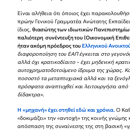
Είναι αλήθεια ότι όποιος έχει παρακολουθήσε
πρώην
Γενικού Γραμματέα Ανώτατης Εκπαίδε
ίδιος,
θιασώτης των ιδιωτικών Πανεπιστημίων
παλιότερη συνέντευξη του (Οικονομική Επιθεώ
ήταν ακόμη πρόεδρος του
Ελληνικού Ανοικτο
διαφοροποίηση του ΕΑΠ έγκειται στο γεγονός 
αλλά όχι κρατικοδίαιτο – έχει μηδενική κρατ
αυτοχρηματοδοτούμενο ίδρυμα της χώρας. Κα
ποσοστό τα μεταπτυχιακά αλλά και τα ξενό
πρόσφατα αναπτυχθεί και λειτουργήσει από 
δίδακτρα».
Η «μηχανή» έχει στηθεί εδώ και χρόνια.
Ο Κα
«δοκιμάζει» την «αντοχή» της κοινής γνώμης
απόσπαση της συναίνεσης της στη βασική «γ