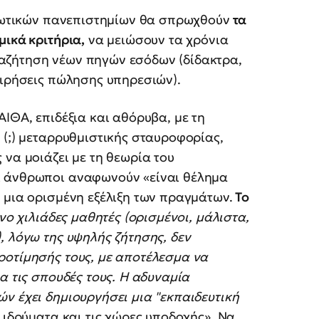
διωτικών πανεπιστημίων θα σπρωχθούν
τα
μικά κριτήρια,
να μειώσουν τα χρόνια
αζήτηση νέων πηγών εσόδων (δίδακτρα,
ειρήσεις πώλησης υπηρεσιών).
ΙΘΑ, επιδέξια και αθόρυβα, με τη
 (;) μεταρρυθμιστικής σταυροφορίας,
 να μοιάζει με τη θεωρία του
ι άνθρωποι αναφωνούν «είναι θέλημα
 μια ορισμένη εξέλιξη των πραγμάτων.
Το
νο χιλιάδες μαθητές (ορισμένοι, μάλιστα,
, λόγω της υψηλής ζήτησης, δεν
ροτίμησής τους, με αποτέλεσμα να
α τις σπουδές τους. Η αδυναμία
ν έχει δημιουργήσει μια "εκπαιδευτική
 ιδρύματα και τις χώρες υποδοχής». Να