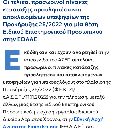
Οι τελικοί προσωρινοί πίνακες
κατάταξης προσληπτέου και
αποκλειομένων υποψηφίων της
Προκήρυξης 2Ε/2022 για μία θέση
Ειδικού Επιστημονικού Προσωπικού
στην ΕΘΑΑΕ
E
κδόθηκαν και έχουν αναρτηθεί
στην
ιστοσελίδα του ΑΣΕΠ
οι τελικοί
προσωρινοί πίνακες κατάταξης,
προσληπτέου και αποκλειομένων
υποψηφίων
για τυπικούς λόγους στο πλαίσιο της
Προκήρυξης 2Ε/2022 (Φ.Ε.Κ. 71/
τ.Α.Σ.Ε.Π./11.11.2022) για την πλήρωση, μεταξύ
άλλων, μίας θέσης Ειδικού Επιστημονικού
Προσωπικού, με σχέση εργασίας Ιδιωτικού
Δικαίου Αορίστου Χρόνου, στην
Εθνική Αρχή
Ανώτατης Εκπαίδευσης
(ΕΘ.Α.Α.Ε.) στο