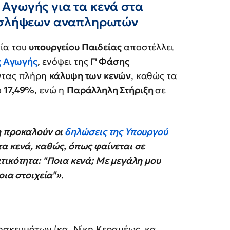
Αγωγής για τα κενά στα
ροσλήψεων αναπληρωτών
ία του
υπουργείου Παιδείας
αποστέλλει
ς Αγωγής
, ενόψει της
Γ' Φάσης
ώντας πλήρη
κάλυψη των κενών
, καθώς τα
ό
17,49%
, ενώ η
Παράλληλη Στήριξη
σε
 προκαλούν οι
δηλώσεις της Υπουργού
α κενά, καθώς, όπως φαίνεται σε
τικότητα: "Ποια κενά; Με μεγάλη μου
οια στοιχεία"»
.
σκευμάτων (κα. Νίκη Κεραμέως, κα.