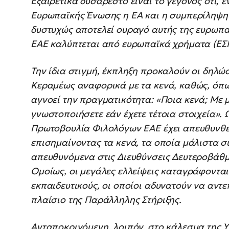
Εξαιρετικά δυσάρεστο είναι το γεγονός ότι, ε
Ευρωπαϊκής Ένωσης η ΕΑ και η συμπερίληψη 
δυστυχώς αποτελεί ουραγό αυτής της ευρωπαϊ
ΕΑΕ καλύπτεται από ευρωπαϊκά χρήματα (ΕΣ
Την ίδια στιγμή, έκπληξη προκαλούν οι δηλώ
Κεραμέως αναφορικά με τα κενά, καθώς, όπω
αγνοεί την πραγματικότητα: «Ποια κενά; Με 
γνωστοποιήσετε εάν έχετε τέτοια στοιχεία». Ω
Πρωτοβουλία Φιλολόγων ΕΑΕ έχει απευθυνθεί
επισημαίνοντας τα κενά, τα οποία μάλιστα συ
απευθυνόμενα στις Διευθύνσεις Δευτεροβάθμ
Ομοίως, οι μεγάλες ελλείψεις καταγράφοντα
εκπαιδευτικούς, οι οποίοι αδυνατούν να αντεπ
πλαίσιο της Παράλληλης Στήριξης.
Ανταποκρινόμενη, λοιπόν, στο κάλεσμα της 