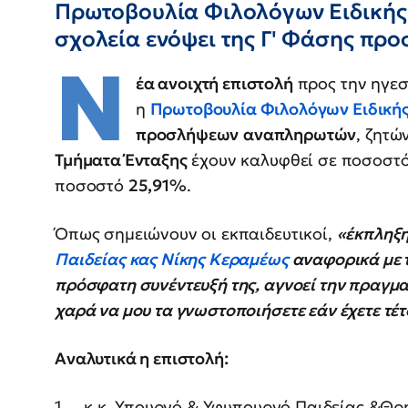
Πρωτοβουλία Φιλολόγων Ειδικής 
σχολεία ενόψει της Γ' Φάσης π
Ν
έα ανοιχτή επιστολή
προς την ηγεσ
η
Πρωτοβουλία Φιλολόγων Ειδική
προσλήψεων
αναπληρωτών
, ζητ
Τμήματα Ένταξης
έχουν καλυφθεί σε ποσοστ
ποσοστό
25,91%
.
Όπως σημειώνουν οι εκπαιδευτικοί,
«έκπληξη
Παιδείας κας Νίκης Κεραμέως
αναφορικά με τ
πρόσφατη συνέντευξή της, αγνοεί την πραγμα
χαρά να μου τα γνωστοποιήσετε εάν έχετε τέτ
Αναλυτικά η επιστολή:
1. κ.κ. Υπουργό & Υφυπουργό Παιδείας &Θρη