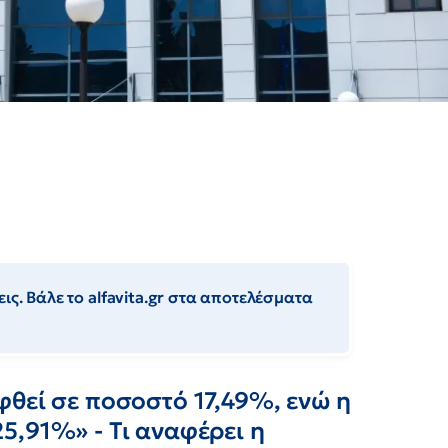
ις. Βάλε το alfavita.gr στα αποτελέσματα
φθεί σε ποσοστό 17,49%, ενώ η
5,91%» - Τι αναφέρει η