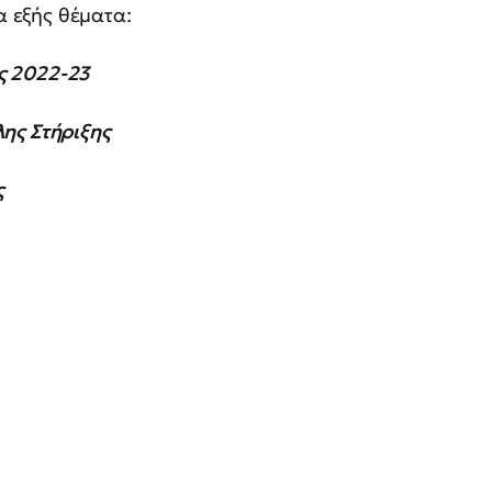
α εξής θέματα:
ς 2022-23
ης Στήριξης
ς