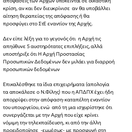
αποφάσεις των Αρχών υπόκεινται σε δικαστική
κρίση, αν και δεν διευκρίνισε αν θα υποβάλλει
αίτηση θεραπείας της απόφασης ή θα
προσφύγει στο ΣτΕ εναντίον της Αρχής.
Δεν είπε λέξη για το γεγονός ότι η Αρχή τις
απηύθυνε 5 αυστηρότατες επιπλήξεις, αλλά
υποστήριξε ότι Η Αρχή Προστασίας
Προσωπικών Δεδομένων δεν μιλάει για διαρροή
προσωπικών δεδομένων
Eπικαλέσθηκε τα ίδια επιχειρήματα (απολογία
τα αποκάλεσε ο Ν.Φίλης) που η ΑΠΔΠΧ έχει ήδη
απορρίψει στην απόφαση-καταπέλτη εναντίον
του υπουργείου, ενώ από τη μια ισχυρίστηκε ότι
συνεργάζεται με την Αρχή που είχε κρίνει
νόμιμη την τηλεκπαίδευση, κι από την άλλη
προειδοποίησε -εμμέσως- με προσφυγή στη