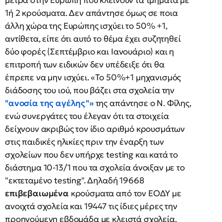
μέτρα στην Ευρώπη που κλείνουν τα τμήματα με
1ή 2 κρούσματα. Δεν απάντησε όμως σε ποια
άλλη χώρα της Ευρώπης ισχύει το 50% +1,
αντίθετα, είπε ότι αυτό το θέμα έχει συζητηθεί
δύο φορές (Σεπτέμβριο και Ιανουάριο) και η
επιτροπή των ειδικών δεν υπέδειξε ότι θα
έπρεπε να μην ισχύει. «Το 50%+1 μηχανισμός
διάδοσης του ιού, που βάζει στα σχολεία την
"ανοσία της αγέλης"»
της απάντησε ο Ν. Φίλης,
ενώ συνεργάτες του έλεγαν ότι τα στοιχεία
δείχνουν ακριβώς τον ίδιο αριθμό κρουσμάτων
στις παιδικές ηλικίες πριν την έναρξη των
σχολείων που δεν υπήρχε testing και κατά το
διάστημα 10-13/1 που τα σχολεία άνοιξαν με το
"εκτεταμένο testing". Δηλαδή 19668
επιβεβαιωμένα
κρούσματα από τον ΕΟΔΥ με
ανοιχτά σχολεία και 19447 τις ίδιες μέρες την
προηγούμενη εβδομάδα με κλειστά σχολεία.