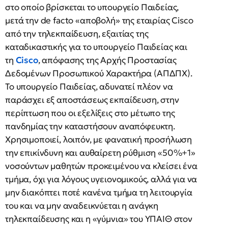
στο οποίο βρίσκεται το υπουργείο Παιδείας,
μετά την de facto «αποβολή» της εταιρίας Cisco
από την τηλεκπαίδευση, εξαιτίας της
καταδικαστικής για το υπουργείο Παιδείας και
τη
Cisco
, απόφασης της Αρχής Προστασίας
Δεδομένων Προσωπικού Χαρακτήρα (ΑΠΔΠΧ).
Το υπουργείο Παιδείας, αδυνατεί πλέον να
παράσχει εξ αποστάσεως εκπαίδευση, στην
περίπτωση που οι εξελίξεις στο μέτωπο της
πανδημίας την καταστήσουν αναπόφευκτη.
Χρησιμοποιεί, λοιπόν, με φανατική προσήλωση
την επικίνδυνη και αυθαίρετη ρύθμιση «50%+1»
νοσούντων μαθητών προκειμένου να κλείσει ένα
τμήμα, όχι για λόγους υγειονομικούς, αλλά για να
μην διακόπτει ποτέ κανένα τμήμα τη λειτουργία
του και να μην αναδεικνύεται η ανάγκη
τηλεκπαίδευσης και η «γύμνια» του ΥΠΑΙΘ στον