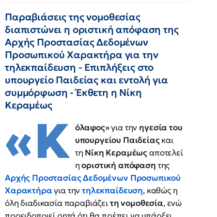
Παραβιάσεις της νομοθεσίας
διαπιστώνει η οριστική απόφαση της
Αρχής Προστασίας Δεδομένων
Προσωπικού Χαρακτήρα για την
τηλεκπαίδευση - Επιπλήξεις στο
υπουργείο Παιδείας και εντολή για
συμμόρφωση - Έκθετη η Νίκη
Κεραμέως
«Κ
όλαφος»
για την
ηγεσία του
υπουργείου Παιδείας
και
τη
Νίκη Κεραμέως
αποτελεί
η
οριστική απόφαση
της
Αρχής Προστασίας Δεδομένων Προσωπικού
Χαρακτήρα
για την
τηλεκπαίδευση
, καθώς η
όλη διαδικασία παραβιάζει
τη νομοθεσία
, ενώ
προειδοποιεί ρητά ότι θα πρέπει να υπάρξει