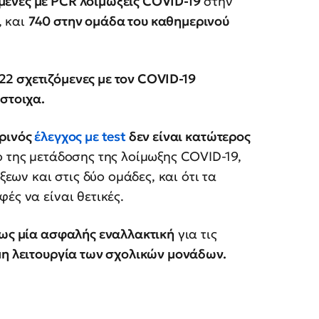
ένες με PCR λοιμώξεις COVID-19
στην
, και
740 στην ομάδα του καθημερινού
2 σχετιζόμενες με τον COVID-19
ίστοιχα.
ρινός
έλεγχος με test
δεν είναι κατώτερος
ο της μετάδοσης της λοίμωξης COVID-19,
ν και στις δύο ομάδες, και ότι τα
ές να είναι θετικές.
 ως μία ασφαλής εναλλακτική
για τις
η λειτουργία των σχολικών μονάδων.