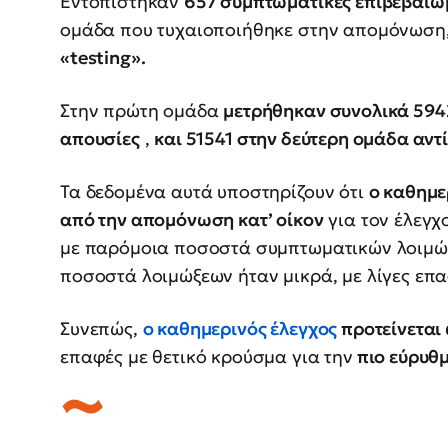
Εντοπίστηκαν
657 συμπτωματικές επιβεβαιωμ
ομάδα που τυχαιοποιήθηκε στην απομόνωση
«testing».
Στην πρώτη ομάδα
μετρήθηκαν συνολικά 5942
απουσίες
,
και 51541 στην δεύτερη ομάδα αντ
Τα δεδομένα αυτά υποστηρίζουν ότι
ο καθημε
από την απομόνωση κατ’ οίκον
για τον έλεγχ
με παρόμοια ποσοστά συμπτωματικών λοιμώξεω
ποσοστά λοιμώξεων ήταν μικρά, με λίγες επαφ
Συνεπώς,
ο καθημερινός έλεγχος
προτείνεται
επαφές με θετικό κρούσμα για την
πιο εύρυθμ