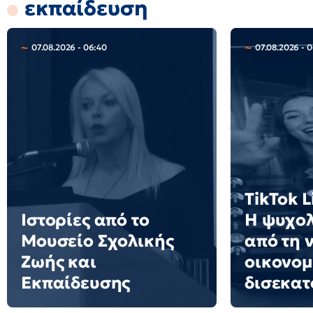
εκπαίδευση
07.08.2026 - 06:40
07.08.2026 - 
TikTok L
Ιστορίες από το
Η ψυχολ
Μουσείο Σχολικής
από τη 
Ζωής και
οικονομ
Εκπαίδευσης
δισεκα