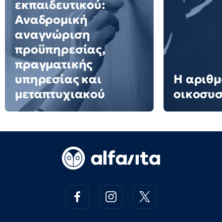
εκπαιδευτικού:
Αναδρομική
αναγνώριση
προϋπηρεσίας,
πραγματικής
υπηρεσίας και
Η αριθμ
μεταπτυχιακού
οικοσυ