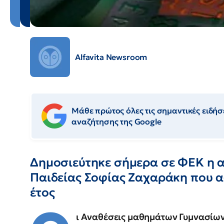
Alfavita Newsroom
Μάθε πρώτος όλες τις σημαντικές ειδήσε
αναζήτησης της Google
Δημοσιεύτηκε σήμερα σε ΦΕΚ η 
Παιδείας Σοφίας Ζαχαράκη που 
έτος
ι Αναθέσεις μαθημάτων Γυμνασίων Ε