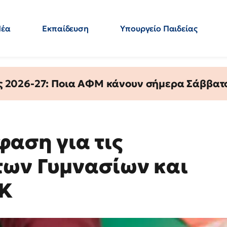
Νέα
Εκπαίδευση
Υπουργείο Παιδείας
 Εκπαιδευτικών
Μεταπτυχιακά
Πολιτική
Κόσμος
- Απαντήσεις
ς 2026-27: Ποια ΑΦΜ κάνουν σήμερα Σάββατο
φαση για τις
των Γυμνασίων και
ΕΚ