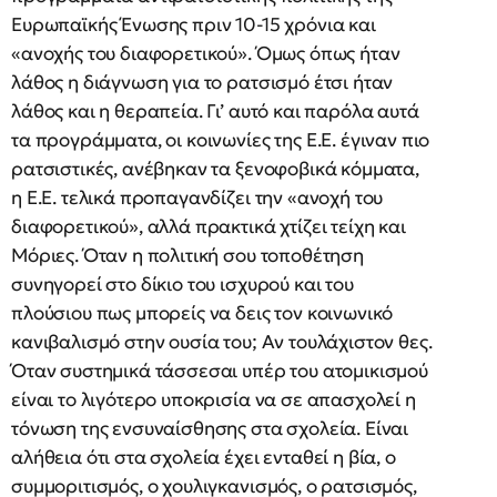
Ευρωπαϊκής Ένωσης πριν 10-15 χρόνια και
«ανοχής του διαφορετικού». Όμως όπως ήταν
λάθος η διάγνωση για το ρατσισμό έτσι ήταν
λάθος και η θεραπεία. Γι’ αυτό και παρόλα αυτά
τα προγράμματα, οι κοινωνίες της Ε.Ε. έγιναν πιο
ρατσιστικές, ανέβηκαν τα ξενοφοβικά κόμματα,
η Ε.Ε. τελικά προπαγανδίζει την «ανοχή του
διαφορετικού», αλλά πρακτικά χτίζει τείχη και
Μόριες. Όταν η πολιτική σου τοποθέτηση
συνηγορεί στο δίκιο του ισχυρού και του
πλούσιου πως μπορείς να δεις τον κοινωνικό
κανιβαλισμό στην ουσία του; Αν τουλάχιστον θες.
Όταν συστημικά τάσσεσαι υπέρ του ατομικισμού
είναι το λιγότερο υποκρισία να σε απασχολεί η
τόνωση της ενσυναίσθησης στα σχολεία. Είναι
αλήθεια ότι στα σχολεία έχει ενταθεί η βία, ο
συμμοριτισμός, ο χουλιγκανισμός, ο ρατσισμός,