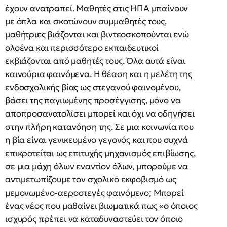
έχουν ανατραπεί. Μαθητές στις ΗΠΑ μπαίνουν
με όπλα και σκοτώνουν συμμαθητές τους,
μαθήτριες βιάζονται και βιντεοσκοπούνται ενώ
ολοένα και περισσότερο εκπαιδευτικοί
εκβιάζονται από μαθητές τους. Όλα αυτά είναι
καινούρια φαινόμενα. Η θέαση και η μελέτη της
ενδοσχολικής βίας ως στεγανού φαινομένου,
βάσει της παγιωμένης προσέγγισης, μόνο να
αποπροσανατολίσει μπορεί και όχι να οδηγήσει
στην πλήρη κατανόηση της. Σε μια κοινωνία που
η βία είναι γενικευμένο γεγονός και που συχνά
επικροτείται ως επιτυχής μηχανισμός επιβίωσης,
σε μια μάχη όλων εναντίον όλων, μπορούμε να
αντιμετωπίζουμε τον σχολικό εκφοβισμό ως
μεμονωμένο-αεροστεγές φαινόμενο; Μπορεί
ένας νέος που μαθαίνει βιωματικά πως «ο όποιος
ισχυρός πρέπει να καταδυναστεύει τον όποιο