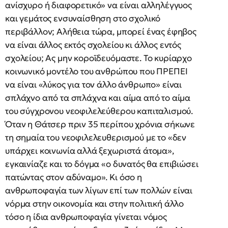
ανίσχυρο ή διαφορετικό» να είναι αλληλέγγυος
και γεμάτος ενσυναίσθηση στο σχολικό
περιβάλλον; Αλήθεια τώρα, μπορεί ένας έφηβος
να είναι άλλος εκτός σχολείου κι άλλος εντός
σχολείου; Ας μην κοροϊδευόμαστε. Το κυρίαρχο
κοινωνικό μοντέλο του ανθρώπου που ΠΡΕΠΕΙ
να είναι «λύκος για τον άλλο άνθρωπο» είναι
σπλάχνο από τα σπλάχνα και αίμα από το αίμα
του σύγχρονου νεοφιλελεύθερου καπιταλισμού.
Όταν η Θάτσερ πριν 35 περίπου χρόνια σήκωνε
τη σημαία του νεοφιλελευθερισμού με το «δεν
υπάρχει κοινωνία αλλά ξεχωριστά άτομα»,
εγκαινίαζε και το δόγμα «ο δυνατός θα επιβιώσει
πατώντας στον αδύναμο». Κι όσο η
ανθρωποφαγία των λίγων επί των πολλών είναι
νόρμα στην οικονομία και στην πολιτική άλλο
τόσο η ίδια ανθρωποφαγία γίνεται νόμος