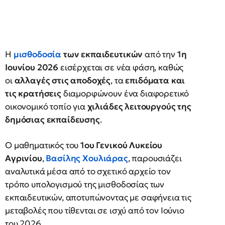
Η
μισθοδοσία
των εκπαιδευτικών
από την
1η
Ιουνίου 2026
εισέρχεται σε νέα φάση, καθώς
οι
αλλαγές στις αποδοχές
, τα
επιδόματα και
τις κρατήσεις
διαμορφώνουν ένα διαφορετικό
οικονομικό τοπίο για
χιλιάδες λειτουργούς της
δημόσιας εκπαίδευσης
.
Ο μαθηματικός του
1ου Γενικού Λυκείου
Αγρινίου
,
Βασίλης Χουλιάρας
, παρουσιάζει
αναλυτικά μέσα από το σχετικό αρχείο τον
τρόπο υπολογισμού της μισθοδοσίας των
εκπαιδευτικών, αποτυπώνοντας με σαφήνεια τις
μεταβολές που τίθενται σε ισχύ από τον Ιούνιο
του 2026.