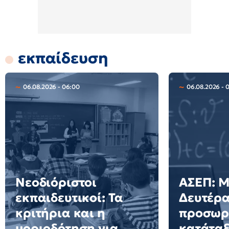
εκπαίδευση
06.08.2026 - 06:00
06.08.2026 - 
Νεοδιόριστοι
ΑΣΕΠ: Μ
εκπαιδευτικοί: Τα
Δευτέρα
κριτήρια και η
προσωρι
μοριοδότηση για
κατάταξ