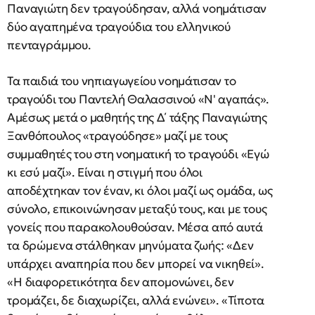
Παναγιώτη δεν τραγούδησαν, αλλά νοημάτισαν
δύο αγαπημένα τραγούδια του ελληνικού
πενταγράμμου.
Τα παιδιά του νηπιαγωγείου νοημάτισαν το
τραγούδι του Παντελή Θαλασσινού «Ν' αγαπάς».
Αμέσως μετά ο μαθητής της Δ΄ τάξης Παναγιώτης
Ξανθόπουλος «τραγούδησε» μαζί με τους
συμμαθητές του στη νοηματική το τραγούδι «Εγώ
κι εσύ μαζί». Είναι η στιγμή που όλοι
αποδέχτηκαν τον έναν, κι όλοι μαζί ως ομάδα, ως
σύνολο, επικοινώνησαν μεταξύ τους, και με τους
γονείς που παρακολουθούσαν. Μέσα από αυτά
τα δρώμενα στάλθηκαν μηνύματα ζωής: «Δεν
υπάρχει αναπηρία που δεν μπορεί να νικηθεί».
«Η διαφορετικότητα δεν απομονώνει, δεν
τρομάζει, δε διαχωρίζει, αλλά ενώνει». «Τίποτα