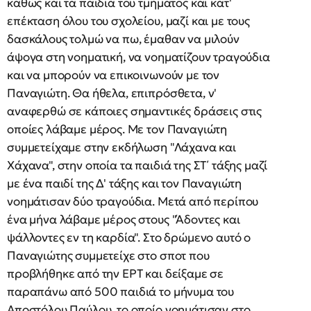
καθώς και τα παιδιά του τμήματος και κατ'
επέκταση όλου του σχολείου, μαζί και με τους
δασκάλους τολμώ να πω, έμαθαν να μιλούν
άψογα στη νοηματική, να νοηματίζουν τραγούδια
και να μπορούν να επικοινωνούν με τον
Παναγιώτη. Θα ήθελα, επιπρόσθετα, ν'
αναφερθώ σε κάποιες σημαντικές δράσεις στις
οποίες λάβαμε μέρος. Με τον Παναγιώτη
συμμετείχαμε στην εκδήλωση "Λάχανα και
Χάχανα", στην οποία τα παιδιά της ΣΤ΄ τάξης μαζί
με ένα παιδί της Δ' τάξης και τον Παναγιώτη
νοημάτισαν δύο τραγούδια. Μετά από περίπου
ένα μήνα λάβαμε μέρος στους "Άδοντες και
ψάλλοντες εν τη καρδία". Στο δρώμενο αυτό ο
Παναγιώτης συμμετείχε στο σποτ που
προβλήθηκε από την ΕΡΤ και δείξαμε σε
παραπάνω από 500 παιδιά το μήνυμα του
Αποστόλου Παύλου, το οποίο νοημάτισαν στο