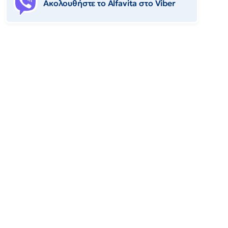
Ακολουθήστε το Αlfavita στο Viber