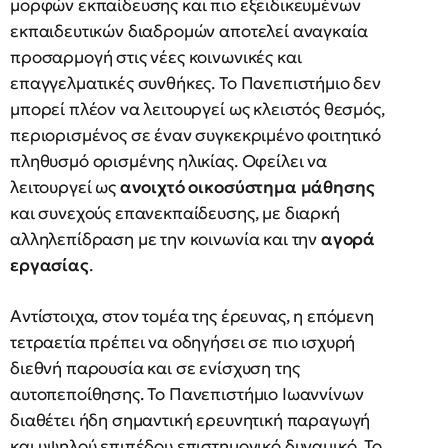
μορφών εκπαίδευσης και πιο εξειδικευμένων
εκπαιδευτικών διαδρομών αποτελεί αναγκαία
προσαρμογή στις νέες κοινωνικές και
επαγγελματικές συνθήκες. Το Πανεπιστήμιο δεν
μπορεί πλέον να λειτουργεί ως κλειστός θεσμός,
περιορισμένος σε έναν συγκεκριμένο φοιτητικό
πληθυσμό ορισμένης ηλικίας. Οφείλει να
λειτουργεί ως
ανοιχτό οικοσύστημα μάθησης
και συνεχούς επανεκπαίδευσης, με διαρκή
αλληλεπίδραση με την κοινωνία και την
αγορά
εργασίας
.
Αντίστοιχα, στον τομέα της έρευνας, η επόμενη
τετραετία πρέπει να οδηγήσει σε πιο ισχυρή
διεθνή παρουσία και σε ενίσχυση της
αυτοπεποίθησης. Το Πανεπιστήμιο Ιωαννίνων
διαθέτει ήδη σημαντική ερευνητική παραγωγή
και υψηλού επιπέδου επιστημονικό δυναμικό. Το