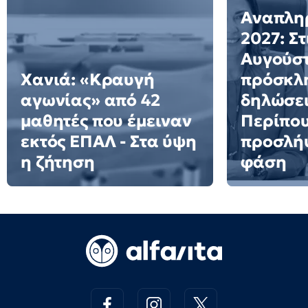
Αναπλη
2027: Στ
Αυγούστ
Χανιά: «Κραυγή
πρόσκλη
αγωνίας» από 42
δηλώσει
μαθητές που έμειναν
Περίπου
εκτός ΕΠΑΛ - Στα ύψη
προσλήψ
η ζήτηση
φάση