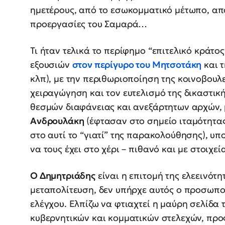
ημετέρους, από το εσωκομματικό μέτωπο, απ
προεργασίες του Σαμαρά…
Τι ήταν τελικά το περίφημο “επιτελικό κράτ
εξουσιών
στον περίγυρο του Μητσοτάκη
και τ
κλπ), με την περιθωριοποίηση της κοινοβουλ
χειραγώγηση και τον ευτελισμό της δικαστικ
θεσμών διαφάνειας και ανεξάρτητων αρχών,
Ανδρουλάκη
(έφτασαν στο σημείο ιταμότητας 
στο αυτί το “γιατί” της παρακολούθησης), 
να τους έχει στο χέρι – πιθανό και με στοιχε
Ο Δημητριάδης
είναι η επιτομή της ελεεινότη
μεταπολίτευση, δεν υπήρχε αυτός ο προσωπ
ελέγχου. Ελπίζω να φτιαχτεί η μαύρη σελίδ
κυβερνητικών και κομματικών στελεχών, προς