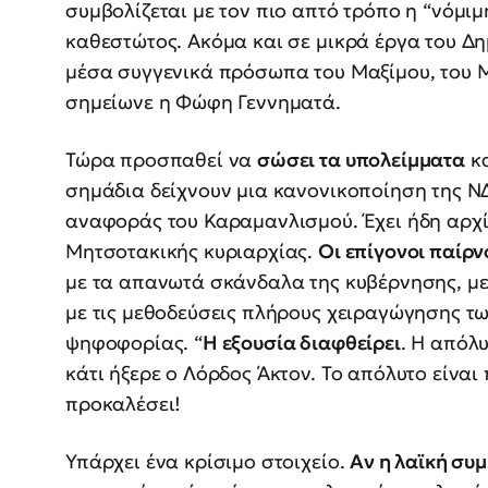
συμβολίζεται με τον πιο απτό τρόπο η “νόμι
καθεστώτος. Ακόμα και σε μικρά έργα του Δη
μέσα συγγενικά πρόσωπα του Μαξίμου, του 
σημείωνε η Φώφη Γεννηματά.
Τώρα προσπαθεί να
σώσει τα υπολείμματα
κα
σημάδια δείχνουν μια κανονικοποίηση της ΝΔ,
αναφοράς του Καραμανλισμού. Έχει ήδη αρχίσ
Μητσοτακικής κυριαρχίας.
Οι επίγονοι παίρν
με τα απανωτά σκάνδαλα της κυβέρνησης, με 
με τις μεθοδεύσεις πλήρους χειραγώγησης τω
ψηφοφορίας. “
Η εξουσία διαφθείρει
. Η απόλυ
κάτι ήξερε ο Λόρδος Άκτον. Το απόλυτο είναι 
προκαλέσει!
Υπάρχει ένα κρίσιμο στοιχείο.
Αν η λαϊκή συμ