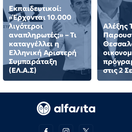
Εκπαιδευτικοί:
«Έρχονται 10.000
λιγότεροι
Αλέξης 
αναπληρωτές;» – Τι
Παρουσι
καταγγέλλει η
Θεσσαλο
Ελληνική Αριστερή
οικονομ
Συμπαράταξη
πρόγρα
(ΕΛ.Α.Σ)
στις 2 