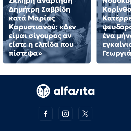
Σκληρή ανάρτηση
Νοσοκο
Δημήτρη Σαββίδη
Κορίνθο
κατά Μαρίας
Κατέρρ
Καρυστιανού: «Δεν
ψευδορ
είμαι σίγουρος αν
ένα μήν
είστε η ελπίδα που
εγκαίνι
πίστεψα»
Γεωργι