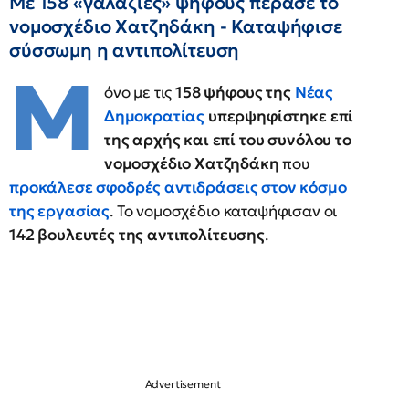
Με 158 «γαλάζιες» ψήφους πέρασε το
νομοσχέδιο Χατζηδάκη - Καταψήφισε
σύσσωμη η αντιπολίτευση
Μ
όνο με τις
158 ψήφους της
Νέας
Δημοκρατίας
υπερψηφίστηκε επί
της αρχής και επί του συνόλου το
νομοσχέδιο Χατζηδάκη
που
προκάλεσε σφοδρές αντιδράσεις στον κόσμο
της εργασίας
. Το νομοσχέδιο καταψήφισαν οι
142 βουλευτές της αντιπολίτευσης
.