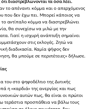
 ότι διαστρεβλώνονται τα όσα λέει.
αν το απέναντι κόμμα και ο απερχόμενος
 που δεν έχω πει. Μπορεί κάποιος να
ό το αντίπαλο κόμμα να διαστρεβλώνει
νία, θα συνεχίσω να μιλώ με την
τα. Γιατί η ισχυρή ανάπτυξη σημαίνει
συμμετάσχουν στις εκλογές. Ζητώ να
γική διαδικασία. Καμία ψήφος δεν
νηση, θα μπούμε σε περιπέτειες» δήλωσε.
γίας
α του στο ψηφοδέλτιο της Δυτικής
πά η «καρδιά» της ανεργίας και πως
συνοικιών αυτών πως, θα είναι οι πρώτοι
νω τεράστια προσπάθεια να βάλω τους
στούσα σε όλους σεμνότητα, δεν