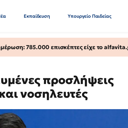
Νέα
Εκπαίδευση
Υπουργείο Παιδείας
 Εκπαιδευτικών
Μεταπτυχιακά
Πολιτική
Κόσμος
- Απαντήσεις
έρωση: 785.000 επισκέπτες είχε το alfavita.
ευμένες προσλήψεις
 και νοσηλευτές