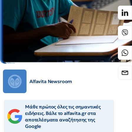
Alfavita Newsroom
Μάθε πρώτος όλες τις σημαντικές
ειδήσεις. Βάλε το alfavita.gr στα
αποτελέσματα αναζήτησης της
Google