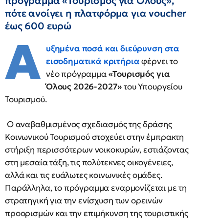
πρόγραμμα «Τουρισμός για Όλους»,
πότε ανοίγει η πλατφόρμα για voucher
έως 600 ευρώ
Α
υξημένα ποσά και διεύρυνση στα
εισοδηματικά κριτήρια
φέρνει το
νέο πρόγραμμα
«Τουρισμός για
Όλους 2026-2027»
του Υπουργείου
Τουρισμού.
Ο αναβαθμισμένος σχεδιασμός της δράσης
Κοινωνικού Τουρισμού στοχεύει στην έμπρακτη
στήριξη περισσότερων νοικοκυρών, εστιάζοντας
στη μεσαία τάξη, τις πολύτεκνες οικογένειες,
αλλά και τις ευάλωτες κοινωνικές ομάδες.
Παράλληλα, το πρόγραμμα εναρμονίζεται με τη
στρατηγική για την ενίσχυση των ορεινών
προορισμών και την επιμήκυνση της τουριστικής