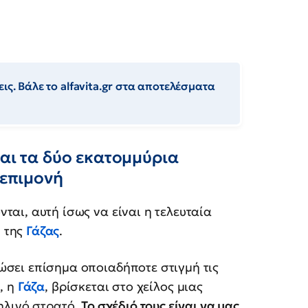
ις. Βάλε το alfavita.gr στα αποτελέσματα
και τα δύο εκατομμύρια
 επιμονή
ται, αυτή ίσως να είναι η τελευταία
 της
Γάζας
.
ώσει επίσημα οποιαδήποτε στιγμή τις
, η
Γάζα
, βρίσκεται στο χείλος μιας
ηλινό στρατό.
Το σχέδιό τους είναι να μας