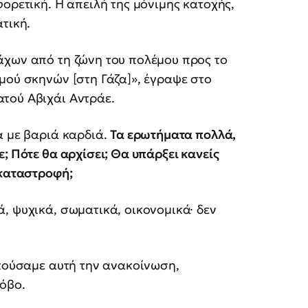
ορετική. Η απειλή της μόνιμης κατοχής,
τική.
άχων από τη ζώνη του πολέμου προς το
μού σκηνών [στη Γάζα]», έγραψε στο
τού Αβιχάι Αντράε.
α με βαριά καρδιά.
Τα ερωτήματα πολλά,
; Πότε θα αρχίσει; Θα υπάρξει κανείς
 καταστροφή;
, ψυχικά, σωματικά, οικονομικά· δεν
ακούσαμε αυτή την ανακοίνωση,
όβο.