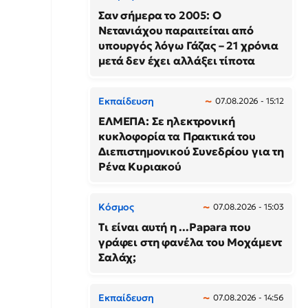
Σαν σήμερα το 2005: Ο
Νετανιάχου παραιτείται από
υπουργός λόγω Γάζας – 21 χρόνια
μετά δεν έχει αλλάξει τίποτα
Εκπαίδευση
07.08.2026 - 15:12
ΕΛΜΕΠΑ: Σε ηλεκτρονική
κυκλοφορία τα Πρακτικά του
Διεπιστημονικού Συνεδρίου για τη
Ρένα Κυριακού
Κόσμος
07.08.2026 - 15:03
Τι είναι αυτή η ...Papara που
γράφει στη φανέλα του Μοχάμεντ
Σαλάχ;
Εκπαίδευση
07.08.2026 - 14:56