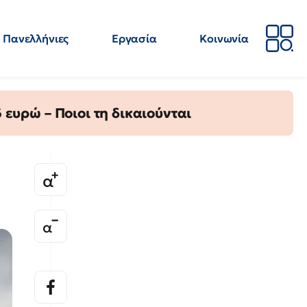
Πανελλήνιες
Εργασία
Κοινωνία
Απόψεις
Επιστήμη
Επιμόρφωση
ΕΛΜΕ
ευρώ – Ποιοι τη δικαιούνται