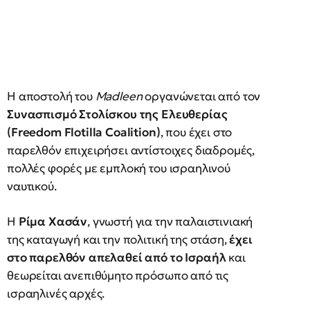
Η αποστολή του
Madleen
οργανώνεται από τον
Συνασπισμό Στολίσκου της Ελευθερίας
(Freedom Flotilla Coalition)
, που έχει στο
παρελθόν επιχειρήσει αντίστοιχες διαδρομές,
πολλές φορές με εμπλοκή του ισραηλινού
ναυτικού.
Η
Ρίμα Χασάν
, γνωστή για την παλαιστινιακή
της καταγωγή και την πολιτική της στάση,
έχει
στο παρελθόν απελαθεί από το Ισραήλ
και
θεωρείται ανεπιθύμητο πρόσωπο από τις
ισραηλινές αρχές.