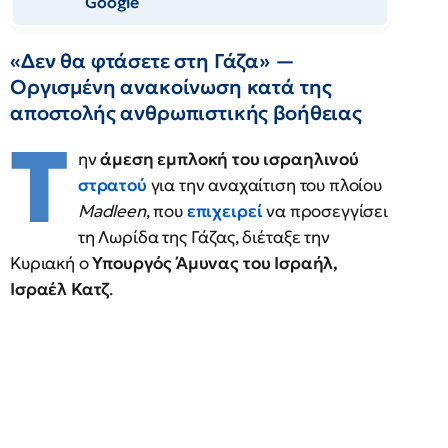
Google
«Δεν θα φτάσετε στη Γάζα» —
Οργισμένη ανακοίνωση κατά της
αποστολής ανθρωπιστικής βοήθειας
Τ
ην
άμεση εμπλοκή του ισραηλινού
στρατού
για την αναχαίτιση του πλοίου
Madleen
, που
επιχειρεί
να προσεγγίσει
τη Λωρίδα της Γάζας, διέταξε την
Κυριακή ο
Υπουργός Άμυνας του Ισραήλ,
Ισραέλ Κατζ
.