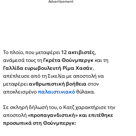
Το πλοίο, που μεταφέρει
12 ακτιβιστές
,
ανάμεσά τους τη
Γκρέτα Θούνμπεργκ
και τη
Γαλλίδα ευρωβουλευτή Ρίμα Χασάν
,
απέπλευσε από τη Σικελία με αποστολή να
μεταφέρει
ανθρωπιστική βοήθεια
στον
αποκλεισμένο
παλαιστινιακό
θύλακα.
Σε σκληρή δήλωσή του, ο Κατζ χαρακτήρισε την
αποστολή
«προπαγανδιστική» και επιτέθηκε
προσωπικά στη Θούνμπεργκ: