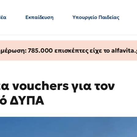
Νέα
Εκπαίδευση
Υπουργείο Παιδείας
 Εκπαιδευτικών
Μεταπτυχιακά
Πολιτική
Κόσμος
- Απαντήσεις
έρωση: 785.000 επισκέπτες είχε το alfavita.
α vouchers για τον
μό ΔΥΠΑ