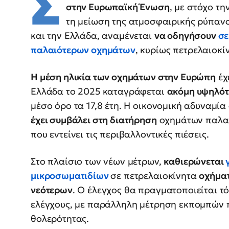
Σ
στην Ευρωπαϊκή Ένωση
, με στόχο τη
τη μείωση της ατμοσφαιρικής ρύπανσ
και την Ελλάδα, αναμένεται
να οδηγήσουν
σε
παλαιότερων οχημάτων
, κυρίως πετρελαιοκί
Η μέση ηλικία των οχημάτων στην Ευρώπη
έχ
Ελλάδα το 2025 καταγράφεται
ακόμη υψηλότ
μέσο όρο τα 17,8 έτη. Η οικονομική αδυναμί
έχει συμβάλει στη διατήρηση
οχημάτων παλαι
που εντείνει τις περιβαλλοντικές πιέσεις.
Στο πλαίσιο των νέων μέτρων,
καθιερώνεται
γ
μικροσωματιδίων
σε πετρελαιοκίνητα
οχήμα
νεότερων
. Ο έλεγχος θα πραγματοποιείται τ
ελέγχους, με παράλληλη μέτρηση εκπομπών 
θολερότητας.