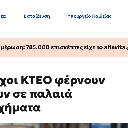
Νέα
Εκπαίδευση
Υπουργείο Παιδείας
 Εκπαιδευτικών
Μεταπτυχιακά
Πολιτική
Κόσμος
- Απαντήσεις
έρωση: 785.000 επισκέπτες είχε το alfavita.
γχοι ΚΤΕΟ φέρνουν
ν σε παλαιά
οχήματα