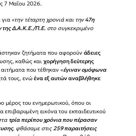
ις 7 Μαΐου 2026.
 για «
την τέταρτη χρονιά και την
47η
 της Δ.Α.Κ.Ε./Π.Ε.
στο συγκεκριμένο
ετάστηκαν ζητήματα που αφορούν
άδειες
ευσης, καθώς και
χορήγηση δεύτερης
 αιτήματα που τέθηκαν «
έγιναν ομόφωνα
ητά τους, ενώ
ένα εξ αυτών αναβλήθηκε
ρο μέρος του ενημερωτικού, όπου οι
α επιβαρυμένη εικόνα του εκπαιδευτικού
στα
τρία περίπου χρόνια που πέρασαν
ευσης
, φθάσαμε στις
259 παραιτήσεις