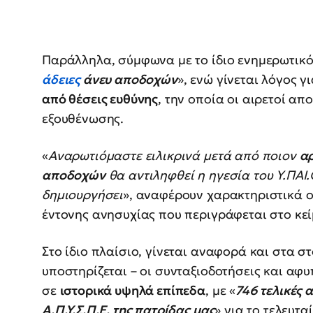
Παράλληλα, σύμφωνα με το ίδιο ενημερωτικό
άδειες
άνευ αποδοχών
», ενώ γίνεται λόγος γ
από θέσεις ευθύνης
, την οποία οι αιρετοί α
εξουθένωσης.
«
Αναρωτιόμαστε ειλικρινά μετά από ποιον
αρ
αποδοχών
θα αντιληφθεί η ηγεσία του Υ.ΠΑΙ.
δημιουργήσει
», αναφέρουν χαρακτηριστικά 
έντονης ανησυχίας που περιγράφεται στο κεί
Στο ίδιο πλαίσιο, γίνεται αναφορά και στα σ
υποστηρίζεται – οι συνταξιοδοτήσεις και αφ
σε
ιστορικά υψηλά επίπεδα
, με «
746 τελικές 
Α.Π.Υ.Σ.Π.Ε. της πατρίδας μας
» για το τελευταί