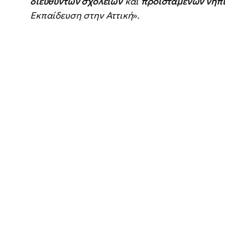
διευθυντών σχολείων
και
προϊσταμένων νηπ
Εκπαίδευση στην Αττική
».