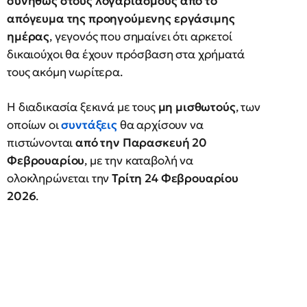
συνήθως στους λογαριασμούς από το
απόγευμα της προηγούμενης εργάσιμης
ημέρας
, γεγονός που σημαίνει ότι αρκετοί
δικαιούχοι θα έχουν πρόσβαση στα χρήματά
τους ακόμη νωρίτερα.
Η διαδικασία ξεκινά με τους
μη μισθωτούς
, των
οποίων οι
συντάξεις
θα αρχίσουν να
πιστώνονται
από την Παρασκευή 20
Φεβρουαρίου
, με την καταβολή να
ολοκληρώνεται την
Τρίτη 24 Φεβρουαρίου
2026
.