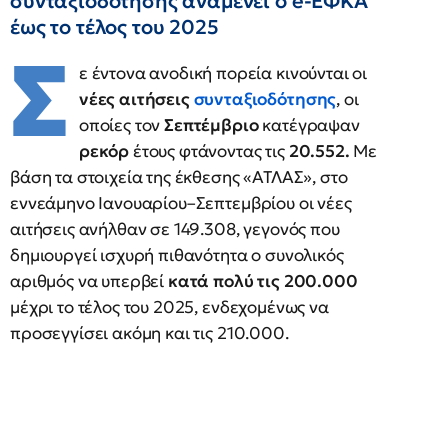
συνταξιοδότησης αναμένει ο e-ΕΦΚΑ
έως το τέλος του 2025
Σ
ε έντονα ανοδική πορεία κινούνται οι
νέες αιτήσεις
συνταξιοδότησης
, οι
οποίες τον
Σεπτέμβριο
κατέγραψαν
ρεκόρ
έτους φτάνοντας τις
20.552.
Με
βάση τα στοιχεία της έκθεσης «ΑΤΛΑΣ», στο
εννεάμηνο Ιανουαρίου–Σεπτεμβρίου οι νέες
αιτήσεις ανήλθαν σε 149.308, γεγονός που
δημιουργεί ισχυρή πιθανότητα ο συνολικός
αριθμός να υπερβεί
κατά πολύ τις 200.000
μέχρι το τέλος του 2025, ενδεχομένως να
προσεγγίσει ακόμη και τις 210.000.