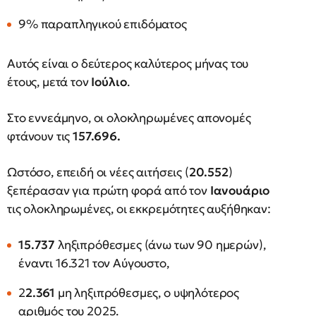
9% παραπληγικού επιδόματος
Αυτός είναι ο δεύτερος καλύτερος μήνας του
έτους, μετά τον
Ιούλιο
.
Στο εννεάμηνο, οι ολοκληρωμένες απονομές
φτάνουν τις
157.696.
Ωστόσο, επειδή οι νέες αιτήσεις (
20.552
)
ξεπέρασαν για πρώτη φορά από τον
Ιανουάριο
τις ολοκληρωμένες, οι εκκρεμότητες αυξήθηκαν:
15.737
ληξιπρόθεσμες (άνω των 90 ημερών),
έναντι 16.321 τον Αύγουστο,
2
2.361
μη ληξιπρόθεσμες, ο υψηλότερος
αριθμός του 2025.