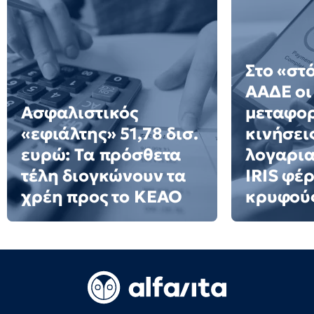
Στο «στ
ΑΑΔΕ οι
Ασφαλιστικός
μεταφορ
«εφιάλτης» 51,78 δισ.
κινήσει
ευρώ: Τα πρόσθετα
λογαρια
τέλη διογκώνουν τα
IRIS φέ
χρέη προς το ΚΕΑΟ
κρυφού