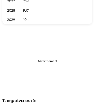
2027
7,94
2028
9,01
2029
10,1
Τι σημαίνει αυτό;