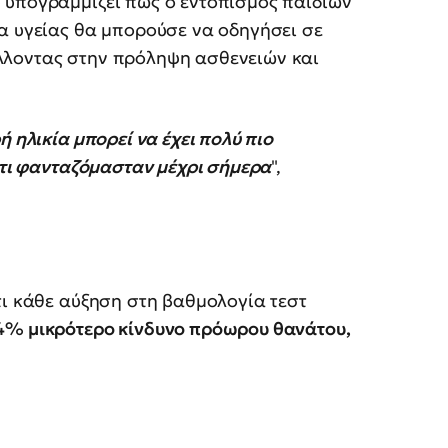
 υπογραμμίζει πως ο εντοπισμός παιδιών
α υγείας θα μπορούσε να οδηγήσει σε
λλοντας στην πρόληψη ασθενειών και
 ηλικία μπορεί να έχει πολύ πιο
ό,τι φανταζόμασταν μέχρι σήμερα
",
τι κάθε αύξηση στη βαθμολογία τεστ
4% μικρότερο κίνδυνο πρόωρου θανάτου,