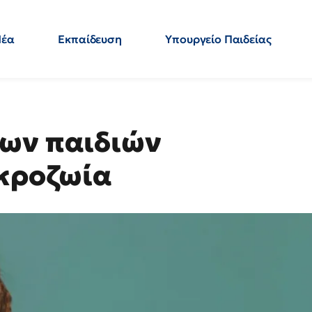
Νέα
Εκπαίδευση
Υπουργείο Παιδείας
 Εκπαιδευτικών
Μεταπτυχιακά
Πολιτική
Κόσμος
- Απαντήσεις
των παιδιών
ακροζωία