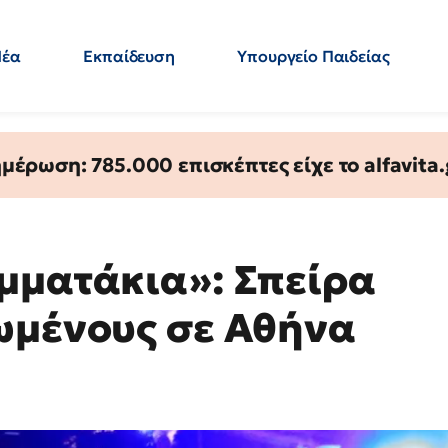
Νέα
Εκπαίδευση
Υπουργείο Παιδείας
 Εκπαιδευτικών
Μεταπτυχιακά
Πολιτική
Κόσμος
- Απαντήσεις
έρωση: 785.000 επισκέπτες είχε το alfavita.
μματάκια»: Σπείρα
ωμένους σε Αθήνα