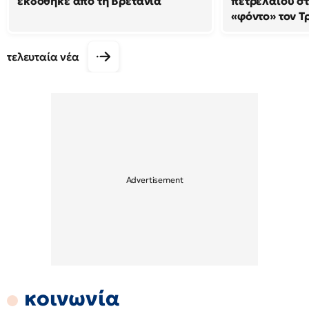
εκδόθηκε από τη Βρετανία
πετρελαίου στ
«φόντο» τον Τ
τελευταία νέα
κοινωνία