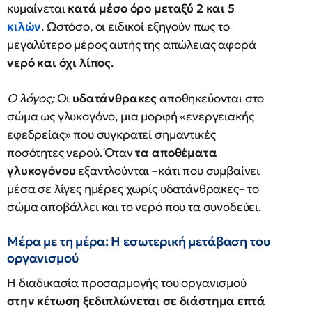
κυμαίνεται
κατά μέσο όρο μεταξύ 2 και 5
κιλών
. Ωστόσο, οι ειδικοί εξηγούν πως το
μεγαλύτερο μέρος αυτής της απώλειας αφορά
νερό και όχι λίπος
.
Ο λόγος;
Οι
υδατάνθρακες
αποθηκεύονται στο
σώμα ως γλυκογόνο, μια μορφή «ενεργειακής
εφεδρείας» που συγκρατεί σημαντικές
ποσότητες νερού. Όταν
τα αποθέματα
γλυκογόνου
εξαντλούνται –κάτι που συμβαίνει
μέσα σε λίγες ημέρες χωρίς υδατάνθρακες– το
σώμα αποβάλλει και το νερό που τα συνοδεύει.
Μέρα με τη μέρα: Η εσωτερική μετάβαση του
οργανισμού
Η διαδικασία προσαρμογής του οργανισμού
στην κέτωση ξεδιπλώνεται σε διάστημα επτά