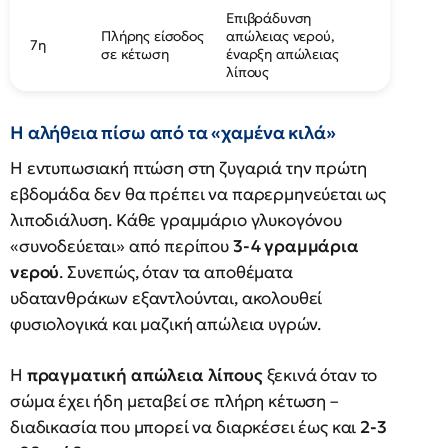
Επιβράδυνση
Πλήρης είσοδος
απώλειας νερού,
7η
σε κέτωση
έναρξη απώλειας
λίπους
Η αλήθεια πίσω από τα «χαμένα κιλά»
Η εντυπωσιακή πτώση στη ζυγαριά την πρώτη
εβδομάδα δεν θα πρέπει να παρερμηνεύεται ως
λιποδιάλυση. Κάθε γραμμάριο γλυκογόνου
«συνοδεύεται» από περίπου
3-4 γραμμάρια
νερού
. Συνεπώς, όταν τα αποθέματα
υδατανθράκων εξαντλούνται, ακολουθεί
φυσιολογικά και μαζική απώλεια υγρών.
Η
πραγματική απώλεια λίπους
ξεκινά όταν το
σώμα έχει ήδη μεταβεί σε πλήρη κέτωση –
διαδικασία που μπορεί να διαρκέσει έως και
2-3