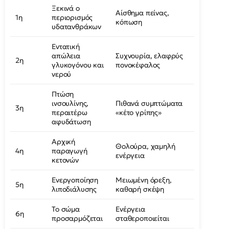
Ξεκινά ο
Αίσθημα πείνας,
1η
περιορισμός
κόπωση
υδατανθράκων
Εντατική
απώλεια
Συχνουρία, ελαφρύς
2η
γλυκογόνου και
πονοκέφαλος
νερού
Πτώση
ινσουλίνης,
Πιθανά συμπτώματα
3η
περαιτέρω
«κέτο γρίπης»
αφυδάτωση
Αρχική
Θολούρα, χαμηλή
4η
παραγωγή
ενέργεια
κετονών
Ενεργοποίηση
Μειωμένη όρεξη,
5η
λιποδιάλυσης
καθαρή σκέψη
Το σώμα
Ενέργεια
6η
προσαρμόζεται
σταθεροποιείται