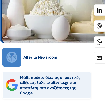
Alfavita Newsroom
Μάθε πρώτος όλες τις σημαντικές
ειδήσεις. Βάλε το alfavita.gr στα
αποτελέσματα αναζήτησης της
Google