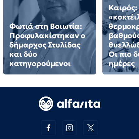
Καιρός:
«κοκτέι
Φωτιά στη Βοιωτία:
θερμοκρ
Προφυλακίστηκαν ο
βαθμούς
δήμαρχος Στυλίδας
θυελλώδ
και δύο
Οι πιο 
κατηγορούμενοι
ημέρες