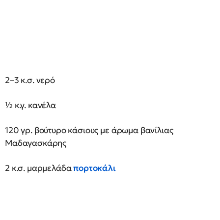
2–3 κ.σ. νερό
½ κ.γ. κανέλα
120 γρ. βούτυρο κάσιους με άρωμα βανίλιας
Μαδαγασκάρης
2 κ.σ. μαρμελάδα
πορτοκάλι