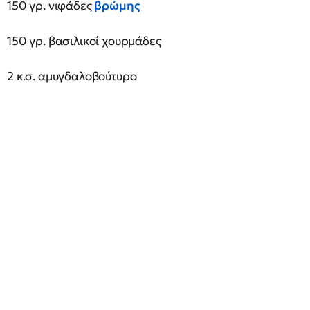
150 γρ. νιφάδες
βρώμης
150 γρ. βασιλικοί χουρμάδες
2 κ.σ. αμυγδαλοβούτυρο