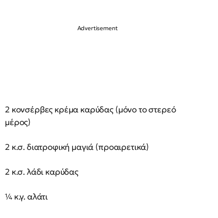
2 κονσέρβες κρέμα καρύδας (μόνο το στερεό
μέρος)
2 κ.σ. διατροφική μαγιά (προαιρετικά)
2 κ.σ. λάδι καρύδας
¼ κ.γ. αλάτι