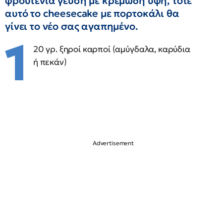
φρουτένια γεύση με κρεμώδη υφή, τότε
αυτό το cheesecake με πορτοκάλι θα
γίνει το νέο σας αγαπημένο.
1
20 γρ. ξηροί καρποί (αμύγδαλα, καρύδια
ή πεκάν)