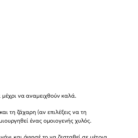
α μέχρι να αναμειχθούν καλά.
 και τη ζάχαρη (αν επιλέξεις να τη
μιουργηθεί ένας ομοιογενής χυλός.
ηγάνι και άφησέ το να ζεσταθεί σε μέτρια