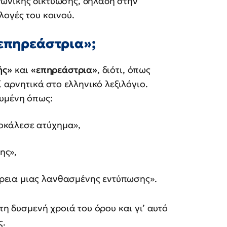
ωνικής δικτύωσης, δηλαδή στην
λογές του κοινού.
«επηρεάστρια»;
ής»
και
«επηρεάστρια»
, διότι, όπως
ί αρνητικά στο ελληνικό λεξιλόγιο.
υμένη όπως:
οκάλεσε ατύχημα»,
ης»,
ρεια μιας λανθασμένης εντύπωσης».
τη δυσμενή χροιά του όρου και γι’ αυτό
ς.