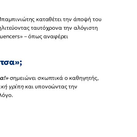
 Μπαμπινιώτης καταθέτει την άποψή του
ηλιτεύοντας ταυτόχρονα την αλόγιστη
luencers» – όπως αναφέρει
ντσα»;
α!»
σημειώνει σκωπτικά ο καθηγητής,
ική γρίπη
και υπονοώντας την
λόγο.