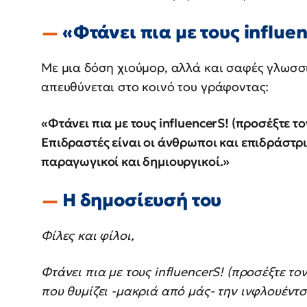
«Φτάνει πια με τους influe
Με μια δόση χιούμορ, αλλά και σαφές γλωσσ
απευθύνεται στο κοινό του γράφοντας:
«Φτάνει πια με τους influencerS! (προσέξτε τ
Επιδραστές είναι οι άνθρωποι και επιδράστριε
παραγωγικοί και δημιουργικοί.»
Η δημοσίευσή του
Φίλες και φίλοι,
Φτάνει πια με τους influencerS! (προσέξτε το
που θυμίζει -μακριά από μάς- την ινφλουέντσ