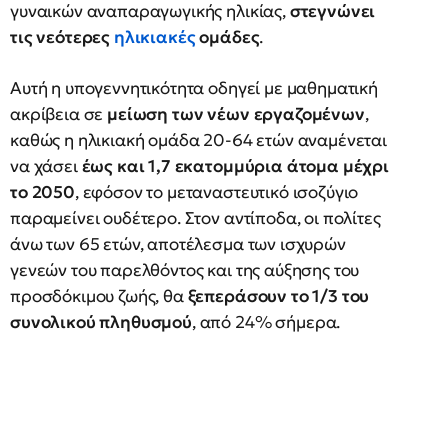
γυναικών αναπαραγωγικής ηλικίας,
στεγνώνει
τις νεότερες
ηλικιακές
ομάδες
.
Αυτή η υπογεννητικότητα οδηγεί με μαθηματική
ακρίβεια σε
μείωση των νέων εργαζομένων
,
καθώς η ηλικιακή ομάδα 20-64 ετών αναμένεται
να χάσει
έως και 1,7 εκατομμύρια άτομα μέχρι
το 2050
, εφόσον το μεταναστευτικό ισοζύγιο
παραμείνει ουδέτερο. Στον αντίποδα, οι πολίτες
άνω των 65 ετών, αποτέλεσμα των ισχυρών
γενεών του παρελθόντος και της αύξησης του
προσδόκιμου ζωής, θα
ξεπεράσουν το 1/3 του
συνολικού πληθυσμού
, από 24% σήμερα.