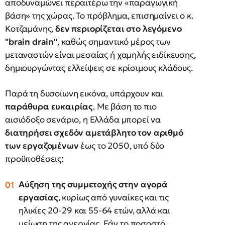
αποδυναμώνει περαιτέρω την «παραγωγική
βάση» της χώρας. Το πρόβλημα, επισημαίνει ο κ.
Κοτζαμάνης,
δεν περιορίζεται στο λεγόμενο
"brain drain"
, καθώς σημαντικό μέρος των
μεταναστών είναι μεσαίας ή χαμηλής ειδίκευσης,
δημιουργώντας ελλείψεις σε κρίσιμους κλάδους.
Παρά τη δυσοίωνη εικόνα, υπάρχουν και
παράθυρα ευκαιρίας
. Με βάση το πιο
αισιόδοξο σενάριο, η Ελλάδα μπορεί να
διατηρήσει σχεδόν αμετάβλητο τον αριθμό
των εργαζομένων
έως το 2050, υπό δύο
προϋποθέσεις:
Αύξηση της συμμετοχής στην αγορά
εργασίας
, κυρίως από γυναίκες και τις
ηλικίες 20-29 και 55-64 ετών, αλλά και
μείωση της ανεργίας. Εάν το ποσοστό