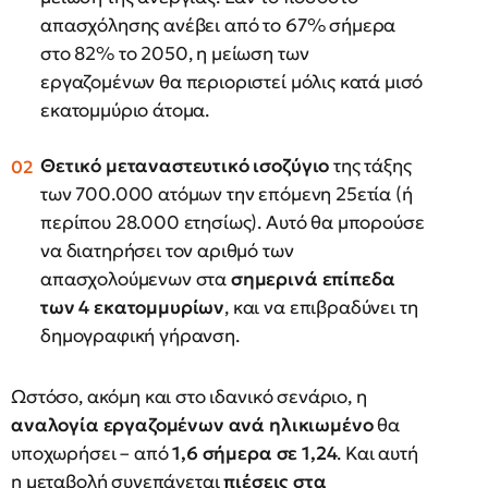
απασχόλησης ανέβει από το 67% σήμερα
στο 82% το 2050, η μείωση των
εργαζομένων θα περιοριστεί μόλις κατά μισό
εκατομμύριο άτομα.
Θετικό μεταναστευτικό ισοζύγιο
της τάξης
των 700.000 ατόμων την επόμενη 25ετία (ή
περίπου 28.000 ετησίως). Αυτό θα μπορούσε
να διατηρήσει τον αριθμό των
απασχολούμενων στα
σημερινά επίπεδα
των 4 εκατομμυρίων
, και να επιβραδύνει τη
δημογραφική γήρανση.
Ωστόσο, ακόμη και στο ιδανικό σενάριο, η
αναλογία εργαζομένων ανά ηλικιωμένο
θα
υποχωρήσει – από
1,6 σήμερα σε 1,24
. Και αυτή
η μεταβολή συνεπάγεται
πιέσεις στα