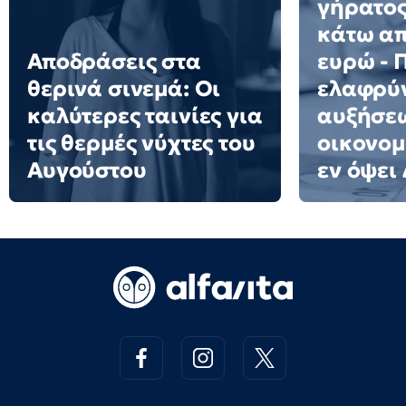
γήρατος
κάτω απ
Αποδράσεις στα
ευρώ - 
θερινά σινεμά: Οι
ελαφρύ
καλύτερες ταινίες για
αυξήσεω
τις θερμές νύχτες του
οικονομ
Αυγούστου
εν όψει