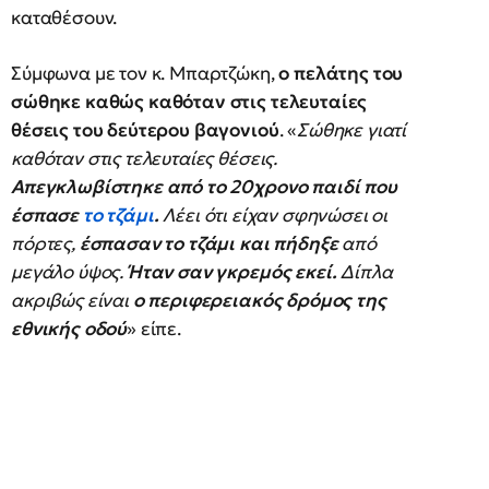
καταθέσουν.
Σύμφωνα με τον κ. Μπαρτζώκη,
ο πελάτης του
σώθηκε καθώς καθόταν στις τελευταίες
θέσεις του δεύτερου βαγονιού
. «
Σώθηκε γιατί
καθόταν στις τελευταίες θέσεις.
Απεγκλωβίστηκε από το 20χρονο παιδί που
έσπασε
το τζάμι
.
Λέει ότι είχαν σφηνώσει οι
πόρτες,
έσπασαν το τζάμι και πήδηξε
από
μεγάλο ύψος.
Ήταν σαν γκρεμός εκεί.
Δίπλα
ακριβώς είναι
ο περιφερειακός δρόμος της
εθνικής οδού
» είπε.