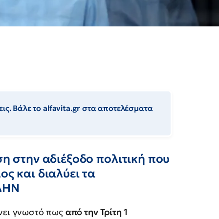
ις. Βάλε το alfavita.gr στα αποτελέσματα
ση στην αδιέξοδο πολιτική που
ος και διαλύει τα
ΔΗΝ
νει γνωστό πως
από την Τρίτη 1