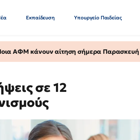
Νέα
Εκπαίδευση
Υπουργείο Παιδείας
 Εκπαιδευτικών
Μεταπτυχιακά
Πολιτική
Κόσμος
- Απαντήσεις
 Ποια ΑΦΜ κάνουν αίτηση σήμερα Παρασκευή - 
ψεις σε 12
νισμούς