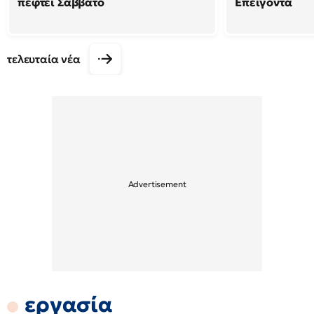
πέφτει Σάββατο
Επείγοντα
τελευταία νέα
εργασία