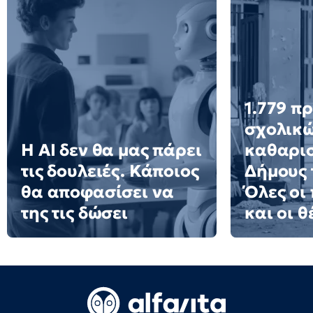
1.779 π
σχολικ
Η AI δεν θα μας πάρει
καθαρισ
τις δουλειές. Κάποιος
Δήμους 
θα αποφασίσει να
Όλες οι
της τις δώσει
και οι θ