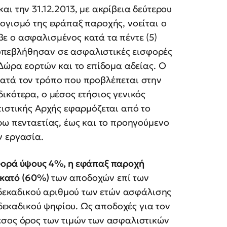
ι την 31.12.2013, με ακρίβεια δεύτερου
ογισμό της εφάπαξ παροχής, νοείται ο
ε ο ασφαλισμένος κατά τα πέντε (5)
ν υπεβλήθησαν σε ασφαλιστικές εισφορές
 Δώρα εορτών και το επίδομα αδείας. Ο
ατά τον τρόπο που προβλέπεται στην
ικότερα, ο μέσος ετήσιος γενικός
τιστικής Αρχής εφαρμόζεται από το
ρω πενταετίας, έως και το προηγούμενο
ν εργασία.
σφορά ύψους 4%, η εφάπαξ παροχή
 εκατό (60%)
των αποδοχών επί των
υ δεκαδικού αριθμού των ετών ασφάλισης
υ δεκαδικού ψηφίου. Ως αποδοχές για τον
έσος όρος των τιμών των ασφαλιστικών